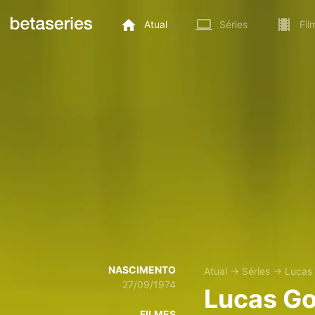
Atual
Séries
Fil
NASCIMENTO
Atual
→
Séries
→
Lucas
27/09/1974
Lucas G
FILMES