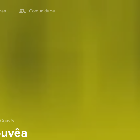
mes
Comunidade
 Gouvêa
ouvêa