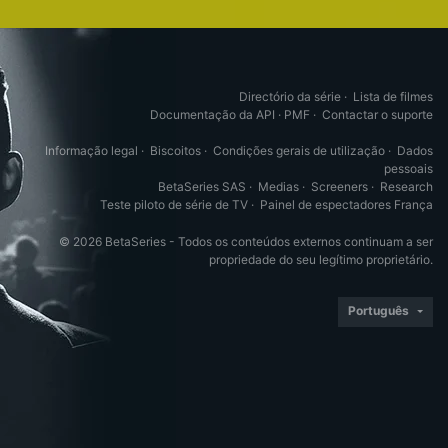
Directório da série
·
Lista de filmes
Documentação da API
·
PMF
·
Contactar o suporte
Informação legal
·
Biscoitos
·
Condições gerais de utilização
·
Dados
pessoais
BetaSeries SAS
·
Medias
·
Screeners
·
Research
Teste piloto de série de TV
·
Painel de espectadores França
© 2026 BetaSeries - Todos os conteúdos externos continuam a ser
propriedade do seu legítimo proprietário.
Português