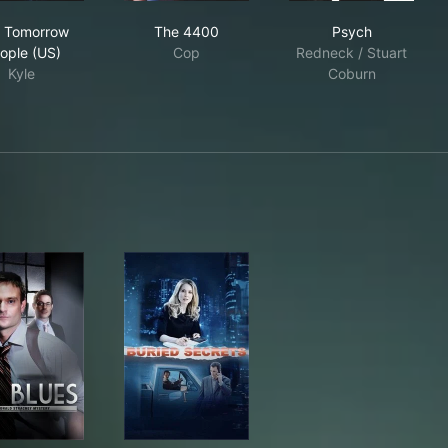
The Tomorrow People (US)
The 4400
Psych
 Tomorrow
The 4400
Psych
ople (US)
Cop
Redneck / Stuart
Kyle
Coburn