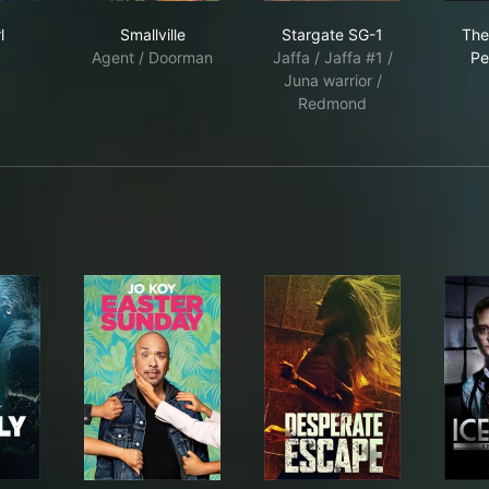
rgirl
Smallville
Stargate SG-1
l
Smallville
Stargate SG-1
The
Agent / Doorman
Jaffa / Jaffa #1 /
Pe
Juna warrior /
Redmond