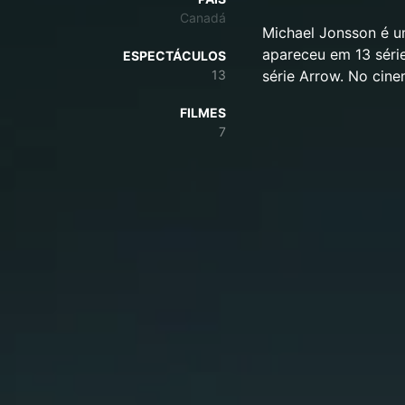
Canadá
Michael Jonsson é u
apareceu em 13 séri
ESPECTÁCULOS
13
série Arrow. No cin
FILMES
7