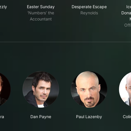
 the Grizzly Maze
Easter Sunday
Desperate Escape
zzly
Easter Sunday
Desperate Escape
Ic
'Numbers' the
Reynolds
Dona
Accountant
Off
ra
Dan Payne
Paul Lazenby
Col