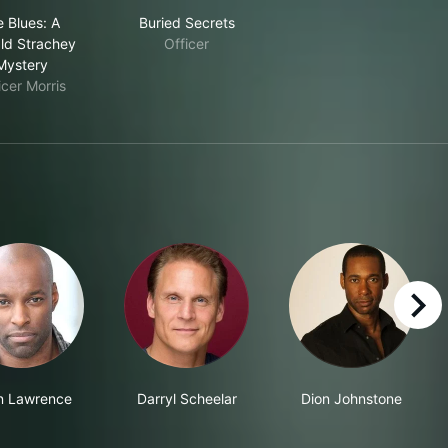
Ice Blues: A Donald Strachey Mystery
Buried Secrets
e Blues: A
Buried Secrets
ld Strachey
Officer
Mystery
icer Morris
right
in Lawrence
Darryl Scheelar
Dion Johnstone