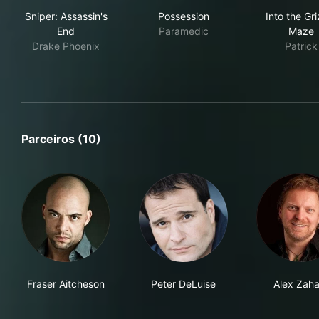
Sniper: Assassin's End
Possession
Into
Sniper: Assassin's
Possession
Into the Gri
End
Paramedic
Maze
Drake Phoenix
Patrick
Parceiros (10)
Fraser Aitcheson
Peter DeLuise
Alex Zaha