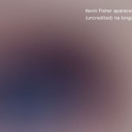
Kevin Fisher aparece
(uncredited) na lo