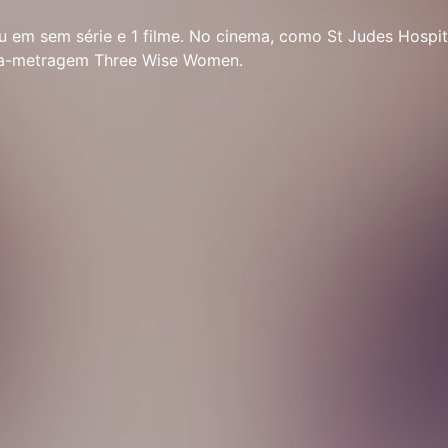
u em sem série e 1 filme. No cinema, como St Judes Hospita
nga-metragem Three Wise Women.