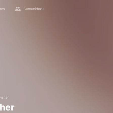
mes
Comunidade
Fisher
sher