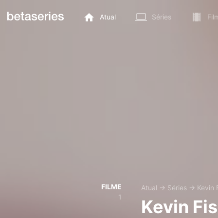
Atual
Séries
Fil
FILME
Atual
→
Séries
→
Kevin 
1
Kevin Fi