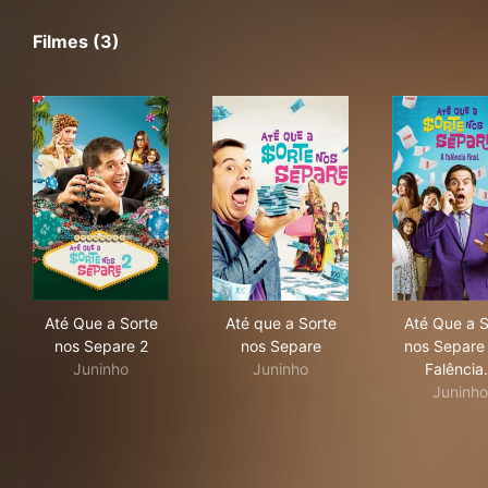
Filmes (3)
Até Que a Sorte nos Separe 2
Até que a Sorte nos Separe
Até 
Até Que a Sorte
Até que a Sorte
Até Que a S
nos Separe 2
nos Separe
nos Separe 
Juninho
Juninho
Falênci
Juninho