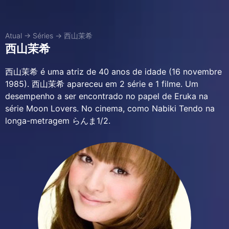
Atual
→
Séries
→
西山茉希
西山茉希
西山茉希 é uma atriz de 40 anos de idade (16 novembre
1985). 西山茉希 apareceu em 2 série e 1 filme. Um
desempenho a ser encontrado no papel de Eruka na
série Moon Lovers. No cinema, como Nabiki Tendo na
longa-metragem らんま1/2.