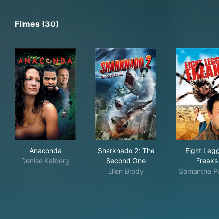
Filmes (30)
Anaconda
Sharknado 2: The Second O
Eig
Anaconda
Sharknado 2: The
Eight Leg
Denise Kalberg
Second One
Freaks
Ellen Brody
Samantha P