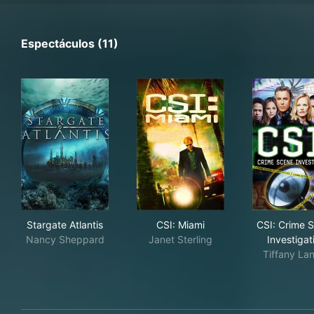
Espectáculos (11)
Stargate Atlantis
CSI: Miami
CSI
Stargate Atlantis
CSI: Miami
CSI: Crime 
Nancy Sheppard
Janet Sterling
Investigat
Tiffany La