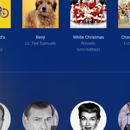
ckbeard's Ghost
Benji
White Christmas
d's
Benji
White Christmas
Char
Lt. Ted Samuels
Novello
Lur
ly
(uncredited)