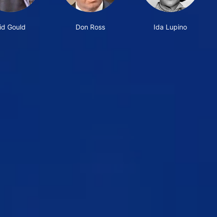
id Gould
Don Ross
Ida Lupino