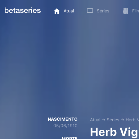
Atual
Séries
Fil
NASCIMENTO
Atual
→
Séries
→
Herb V
05/06/1910
Herb Vig
MORTE