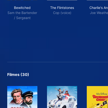
Bewitched
The Flintstones
Char
Bewitched
The Flintstones
Charlie's A
Sam the Bartender
Cop (voice)
Joe Weath
/ Sergeant
Filmes (30)