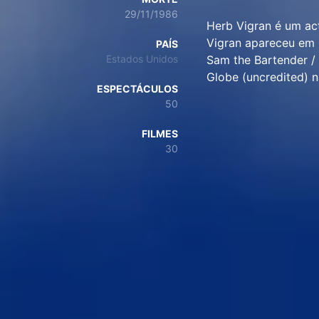
29/11/1986
Herb Vigran é um act
Vigran apareceu em 
PAÍS
Estados Unidos
Sam the Bartender /
Globe (uncredited) 
ESPECTÁCULOS
50
FILMES
30