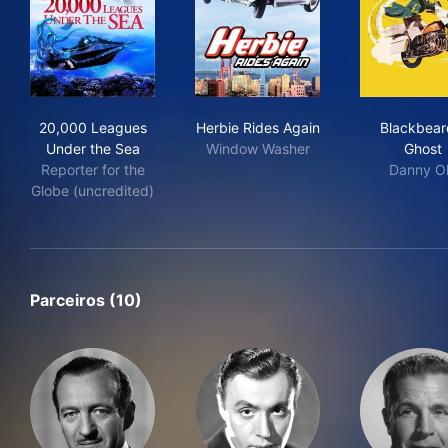
20,000 Leagues Under the Sea
Herbie Rides Again
Bla
20,000 Leagues
Herbie Rides Again
Blackbear
Under the Sea
Window Washer
Ghost
Reporter for the
Danny O
Globe (uncredited)
Parceiros (10)