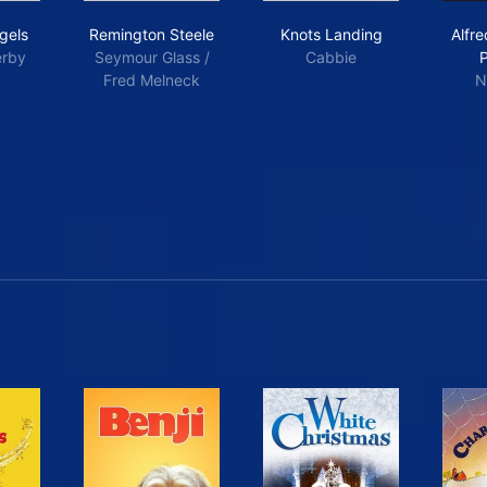
lie's Angels
Remington Steele
Knots Landing
ngels
Remington Steele
Knots Landing
Alfr
erby
Seymour Glass /
Cabbie
Fred Melneck
N