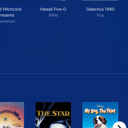
Alfred Hitchcock Presents
Hawaii Five-O
Galactica 198
ed Hitchcock
Hawaii Five-O
Galactica 1980
Presents
Willie
Pop
ewsman