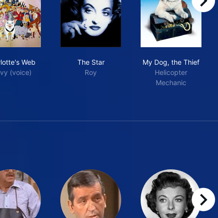
right
Charlotte's Web
The Star
My Dog, the Th
lotte's Web
The Star
My Dog, the Thief
vy (voice)
Roy
Helicopter
Mechanic
right