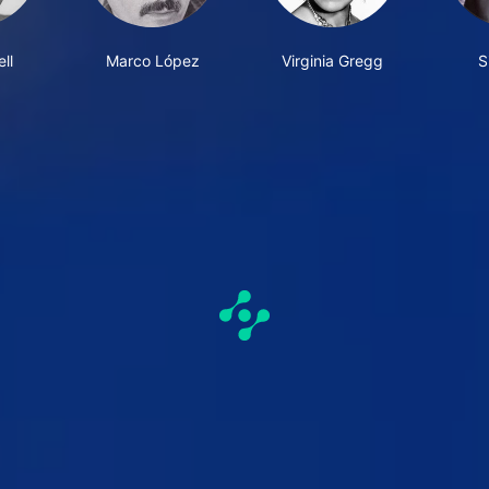
ll
Marco López
Virginia Gregg
S