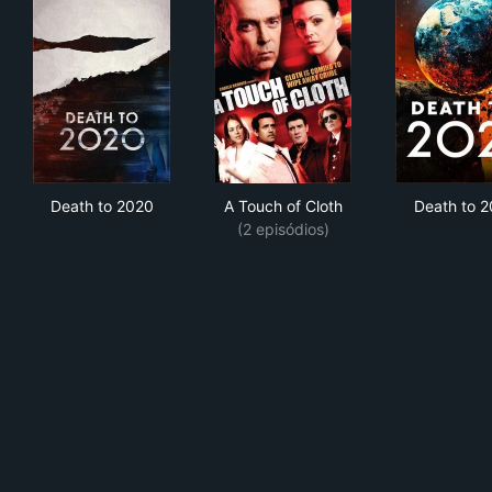
Death to 2020
A Touch of Cloth
Dea
Death to 2020
A Touch of Cloth
Death to 2
(2 episódios)