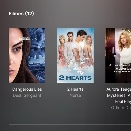
Filmes (12)
Dangerous Lies
2 Hearts
Aur
Dangerous Lies
2 Hearts
Aurora Teag
Desk Sergeant
Nurse
Mysteries: A
Foul Pla
Officer Do