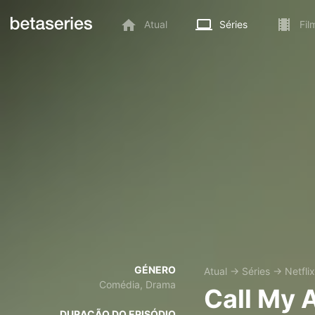
Atual
Séries
Fil
GÉNERO
Atual
→
Séries
→
Netflix
Comédia, Drama
Call My 
DURAÇÃO DO EPISÓDIO