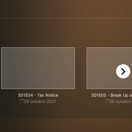
right
S01E04
-
Tax Notice
S01E05
-
Break Up 
29 outubro 2021
29 outubro