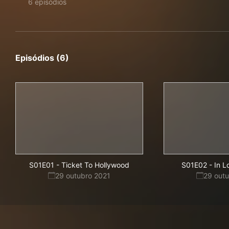
6 episódios
Episódios (6)
S01E01
-
Ticket To Hollywood
S01E02
-
In L
29 outubro 2021
29 out