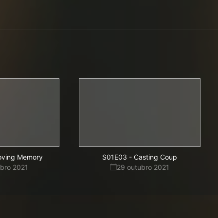
oving Memory
S01E03
-
Casting Coup
ubro 2021
29 outubro 2021