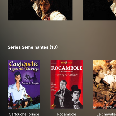
Séries Semelhantes (10)
Cartouche, prince des faubourgs
Rocambole
Le 
Cartouche, prince
Rocambole
Le chevalie