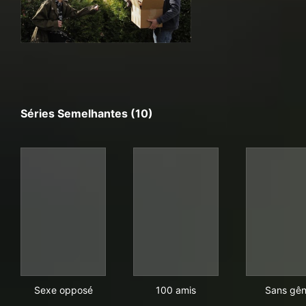
Séries Semelhantes (10)
Sexe opposé
100 amis
San
Sexe opposé
100 amis
Sans gê