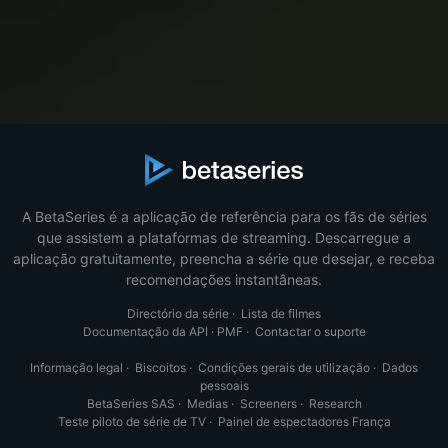
A BetaSeries é a aplicação de referência para os fãs de séries
que assistem a plataformas de streaming. Descarregue a
aplicação gratuitamente, preencha a série que desejar, e receba
recomendações instantâneas.
Directório da série
·
Lista de filmes
Documentação da API
·
PMF
·
Contactar o suporte
Informação legal
·
Biscoitos
·
Condições gerais de utilização
·
Dados
pessoais
BetaSeries SAS
·
Medias
·
Screeners
·
Research
Teste piloto de série de TV
·
Painel de espectadores França