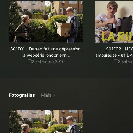
S01E01
-
Darren fait une dépression,
S01E02
-
NEW
e
la websérie londonienn
…
amoureuse - #1 DA
-
2 setembro 2016
2 sete
Le
créateur
vous
dit
tout
Fotografias
Mais
!