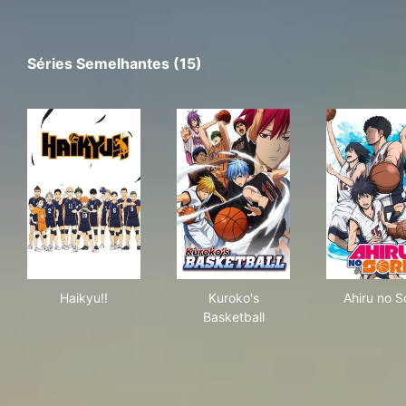
Séries Semelhantes (15)
Haikyu!!
Kuroko's Basketball
Ahi
Haikyu!!
Kuroko's
Ahiru no S
Basketball