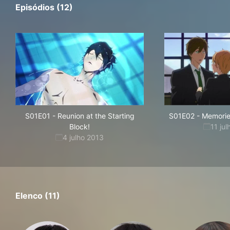
Episódios (12)
S01E01
-
Reunion at the Starting
S01E02
-
Memories
Block!
11 ju
4 julho 2013
Elenco (11)