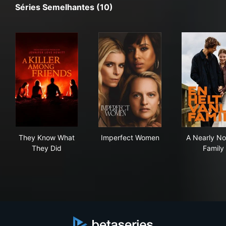
Séries Semelhantes (10)
They Know What They Did
Imperfect Women
A N
They Know What
Imperfect Women
A Nearly No
They Did
Family