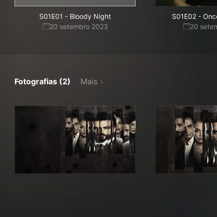
S01E01
-
Bloody Night
S01E02
-
Once
20 setembro 2023
20 sete
Fotografias (2)
Mais