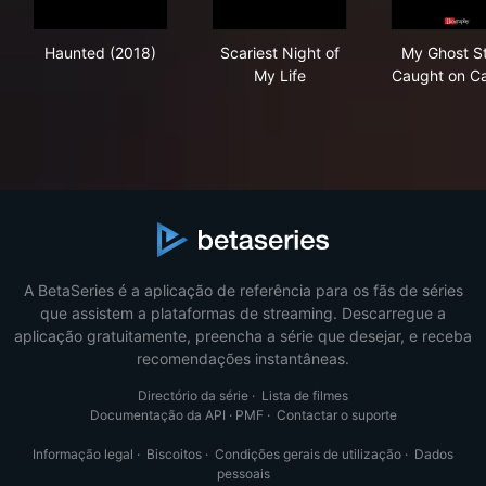
Haunted (2018)
Scariest Night of My Life
My 
Haunted (2018)
Scariest Night of
My Ghost St
My Life
Caught on C
A BetaSeries é a aplicação de referência para os fãs de séries
que assistem a plataformas de streaming. Descarregue a
aplicação gratuitamente, preencha a série que desejar, e receba
recomendações instantâneas.
Directório da série
·
Lista de filmes
Documentação da API
·
PMF
·
Contactar o suporte
Informação legal
·
Biscoitos
·
Condições gerais de utilização
·
Dados
pessoais