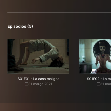
Episódios (5)
S01E01
-
La casa maligna
S01E02
-
La m
31 março 2021
31 ma