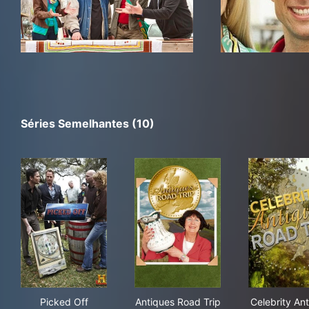
Séries Semelhantes (10)
Picked Off
Antiques Road Trip
Cel
Picked Off
Antiques Road Trip
Celebrity An