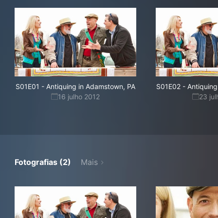
S01E01
-
Antiquing in Adamstown, PA
S01E02
-
Antiquing
16 julho 2012
23 ju
Fotografias (2)
Mais