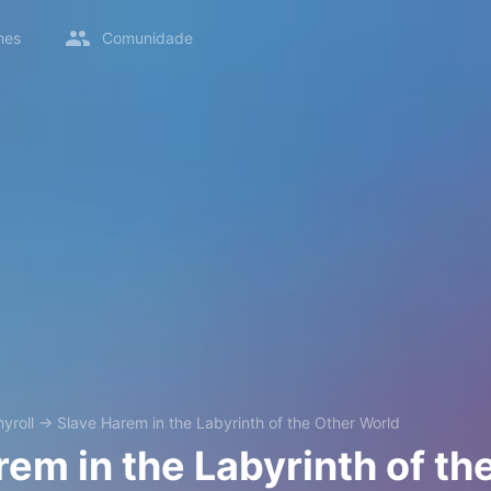
mes
Comunidade
yroll
→
Slave Harem in the Labyrinth of the Other World
em in the Labyrinth of th