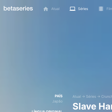
Atual
Séries
Fil
PAÍS
Atual
→
Séries
→
Crunch
Japão
Slave Har
LÍNGUA ORIGINAL