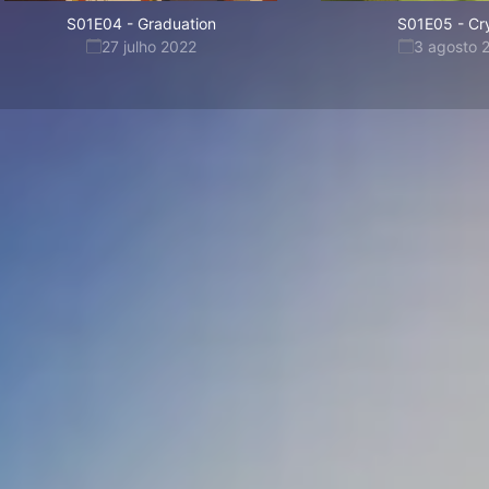
S01E04
-
Graduation
S01E05
-
Cr
27 julho 2022
3 agosto 