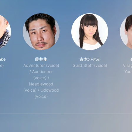
ake
藤井隼
古木のぞみ
ce)
Adventurer (voice)
Guild Staff (voice)
Villa
/ Auctioneer
You
(voice) /
Needlewood
(voice) / Udowood
(voice)