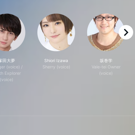
right
峯田大夢
Shiori Izawa
坂巻学
ger (voice) /
Sherry (voice)
Vale-tei Owner
th Explorer
(voice)
(voice)