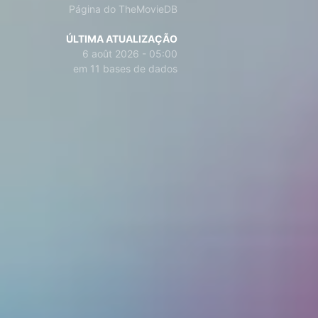
Página do TheMovieDB
ÚLTIMA ATUALIZAÇÃO
6 août 2026 - 05:00
em 11 bases de dados