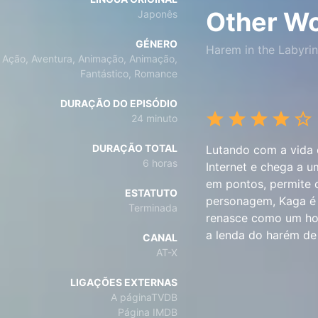
Other Wo
Japonês
GÉNERO
Harem in the Labyrin
Ação, Aventura, Animação, Animação,
Fantástico, Romance
DURAÇÃO DO EPISÓDIO
24 minuto
DURAÇÃO TOTAL
Lutando com a vida 
6 horas
Internet e chega a u
em pontos, permite c
ESTATUTO
personagem, Kaga é 
Terminada
renasce como um hom
a lenda do harém d
CANAL
AT-X
LIGAÇÕES EXTERNAS
A páginaTVDB
Página IMDB