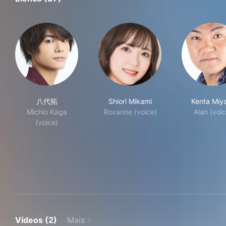
八代拓
Shiori Mikami
Kenta Miy
Michio Kaga
Roxanne (voice)
Alan (voi
(voice)
Vídeos (2)
Mais