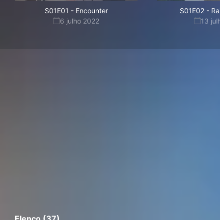
S01E01
-
Encounter
S01E02
-
Ra
6 julho 2022
13 ju
Elenco (37)