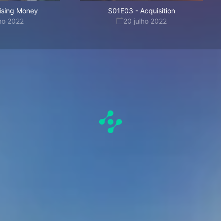
ising Money
S01E03
-
Acquisition
lho 2022
20 julho 2022