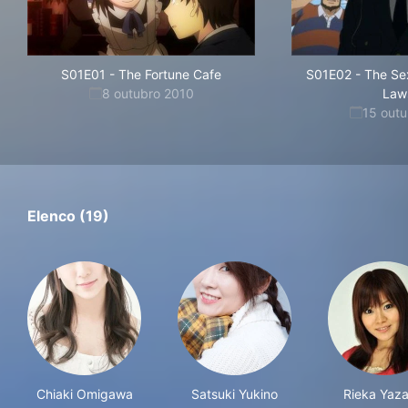
S01E01
-
The Fortune Cafe
S01E02
-
The Se
8 outubro 2010
Law
15 out
Elenco (19)
Chiaki Omigawa
Satsuki Yukino
Rieka Yaz