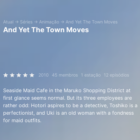
Atual
→
Séries
→
Animação
→
And Yet The Town Moves
And Yet The Town Moves
2010
45 membros
1 estação
12 episódios
Seaside Maid Cafe in the Maruko Shopping District at
first glance seems normal. But its three employees are
rather odd: Hotori aspires to be a detective, Toshiko is a
perfectionist, and Uki is an old woman with a fondness
for maid outfits.