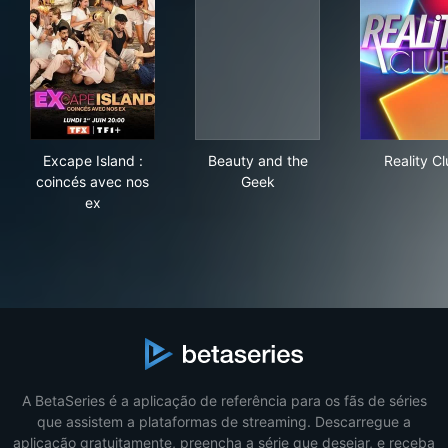
Excape Island : coincés avec nos ex
Beauty and the Geek
Real
Excape Island :
Beauty and the
Reality C
coincés avec nos
Geek
ex
A BetaSeries é a aplicação de referência para os fãs de séries
que assistem a plataformas de streaming. Descarregue a
aplicação gratuitamente, preencha a série que desejar, e receba