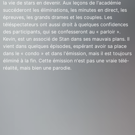
la vie de stars en devenir. Aux leçons de l'académie
succéderont les éliminations, les minutes en direct, les
épreuves, les grands drames et les couples. Les
téléspectateurs ont aussi droit à quelques confidences
des participants, qui se confesseront au « parloir ».
Kevin, est un associé de Stan dans ses mauvais plans. Il
vient dans quelques épisodes, espérant avoir sa place
dans le « condo » et dans l'émission, mais il est toujours
éliminé à la fin. Cette émission n'est pas une vraie télé-
réalité, mais bien une parodie.