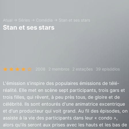
Atual
→
Séries
→
Comédia
→
Stan et ses stars
Stan et ses stars
2008
2 membros
2 estações
39 episódios
L'émission s'inspire des populaires émissions de télé-
réalité. Elle met en scène sept participants, trois gars et
trois filles, qui rêvent, à peu près tous, de gloire et de
célébrité. Ils sont entourés d'une animatrice excentrique
et d'un producteur qui voit grand. Au fil des épisodes, on
assiste à la vie des participants dans leur « condo »,
alors qu'ils seront aux prises avec les hauts et les bas de