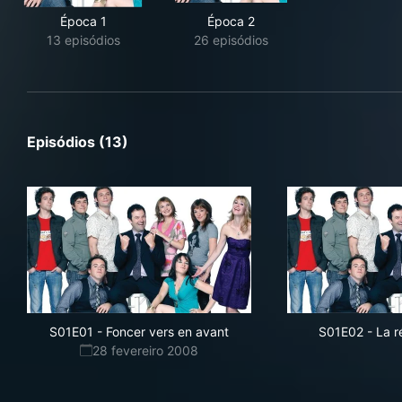
Época 1
Época 2
13 episódios
26 episódios
Episódios (13)
S01E01
-
Foncer vers en avant
S01E02
-
La r
28 fevereiro 2008