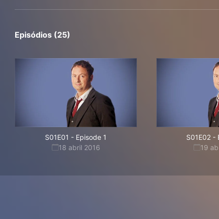
Episódios (25)
S01E01
-
Episode 1
S01E02
-
18 abril 2016
19 ab