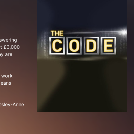
nswering
at £3,000
ey are
y work
means
Lesley-Anne