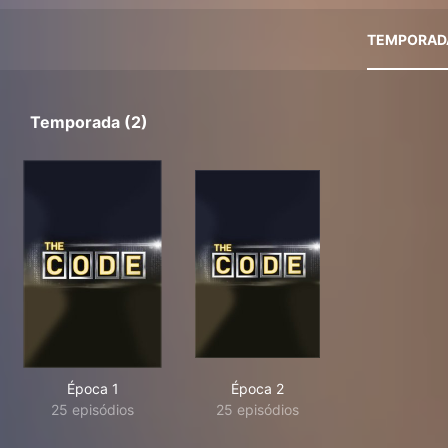
TEMPORAD
Temporada (2)
Época 1
Época 2
25 episódios
25 episódios