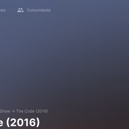
mes
Comunidade
 Show
→
The Code (2016)
e (2016)