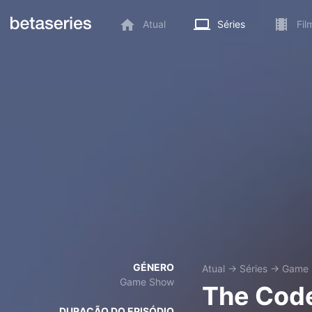
Atual
Séries
Fil
GÉNERO
Atual
→
Séries
→
Game
Game Show
The Cod
DURAÇÃO DO EPISÓDIO