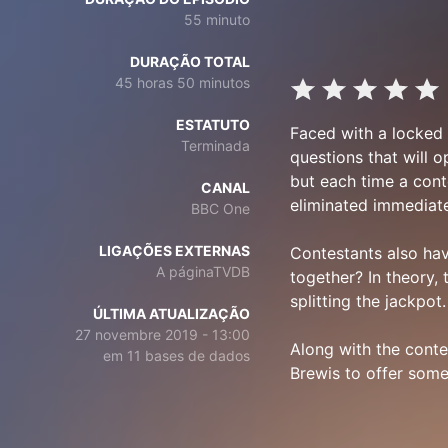
55 minuto
DURAÇÃO TOTAL
45 horas 50 minutos
ESTATUTO
Faced with a locked 
Terminada
questions that will 
but each time a cont
CANAL
eliminated immediat
BBC One
LIGAÇÕES EXTERNAS
Contestants also hav
A páginaTVDB
together? In theory,
splitting the jackpot.
ÚLTIMA ATUALIZAÇÃO
27 novembre 2019 - 13:00
Along with the conte
em 11 bases de dados
Brewis to offer some 