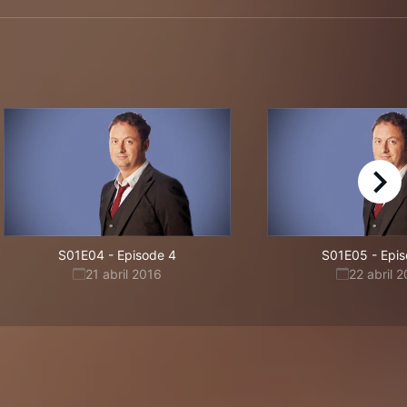
right
S01E04
-
Episode 4
S01E05
-
Epis
21 abril 2016
22 abril 