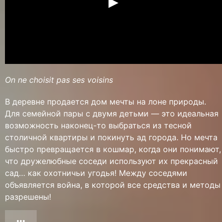
On ne choisit pas ses voisins
В деревне продается дом мечты на лоне природы.
Для семейной пары с двумя детьми — это идеальная
возможность наконец-то выбраться из тесной
столичной квартиры и покинуть ад города. Но мечта
быстро превращается в кошмар, когда они понимают,
что дружелюбные соседи используют их прекрасный
сад… как охотничьи угодья! Между соседями
объявляется война, в которой все средства и методы
разрешены!