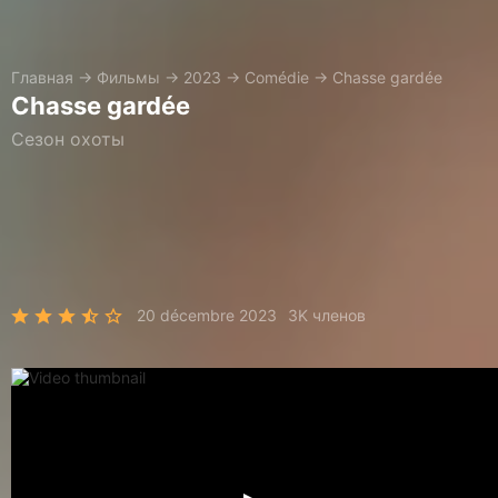
Главная
→
Фильмы
→
2023
→
Comédie
→
Chasse gardée
Chasse gardée
Сезон охоты
20 décembre 2023
3K членов