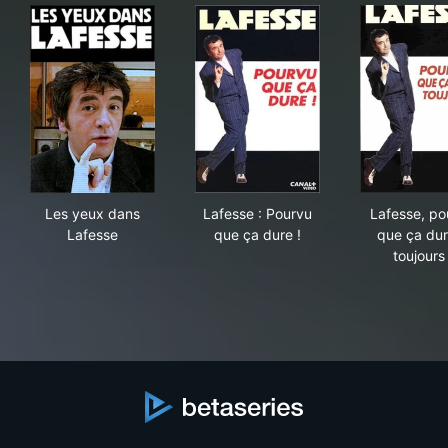
Les yeux dans Lafesse
Lafesse : Pourvu que ça dure
Lafe
Les yeux dans
Lafesse : Pourvu
Lafesse, po
Lafesse
que ça dure !
que ça dur
toujours 