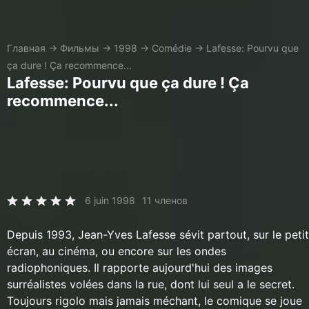
Главная
→
Фильмы
→
1998
→
Comédie
→
Lafesse: Pourvu que
ça dure ! Ça recommence...
Lafesse: Pourvu que ça dure ! Ça
recommence...
6 juin 1998
11 членов
Depuis 1993, Jean-Yves Lafesse sévit partout, sur le petit
écran, au cinéma, ou encore sur les ondes
radiophoniques. Il rapporte aujourd'hui des images
surréalistes volées dans la rue, dont lui seul a le secret.
Toujours rigolo mais jamais méchant, le comique se joue