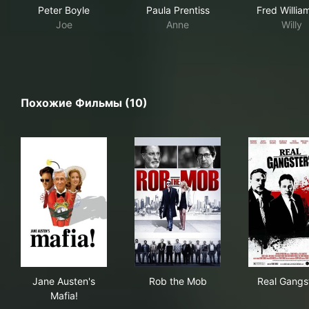
Peter Boyle
Paula Prentiss
Fred Willia
Joe
Anne
Willy
Похожие Фильмы (10)
Jane Austen's Mafia!
Rob the Mob
Rea
Jane Austen's
Rob the Mob
Real Gangs
Mafia!