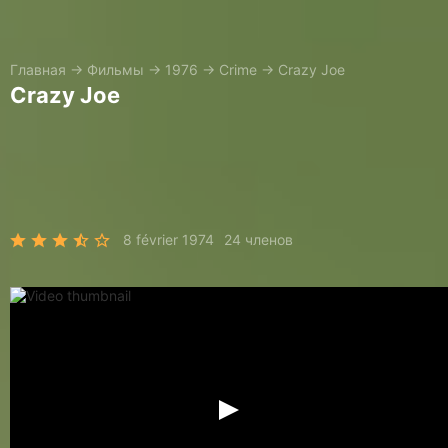
Главная
→
Фильмы
→
1976
→
Crime
→
Crazy Joe
Crazy Joe
8 février 1974
24 членов