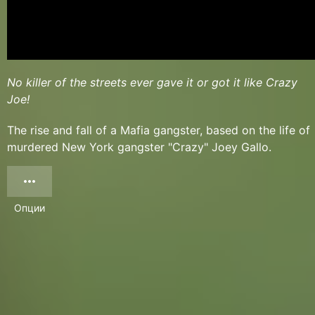
No killer of the streets ever gave it or got it like Crazy
Joe!
The rise and fall of a Mafia gangster, based on the life of
murdered New York gangster "Crazy" Joey Gallo.
Опции