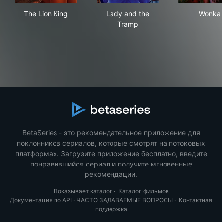
The Lion King
Lady and the Tramp
Won
The Lion King
Lady and the
Wonka
Tramp
BetaSeries - это рекомендательное приложение для
поклонников сериалов, которые смотрят на потоковых
платформах. Загрузите приложение бесплатно, введите
понравившийся сериал и получите мгновенные
рекомендации.
Показывает каталог
·
Каталог фильмов
Документация по API
·
ЧАСТО ЗАДАВАЕМЫЕ ВОПРОСЫ
·
Контактная
поддержка