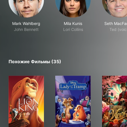
Mark Wahlberg
Mila Kunis
Seth MacFa
John Bennett
Lori Collins
Ted (voic
Похожие Фильмы (35)