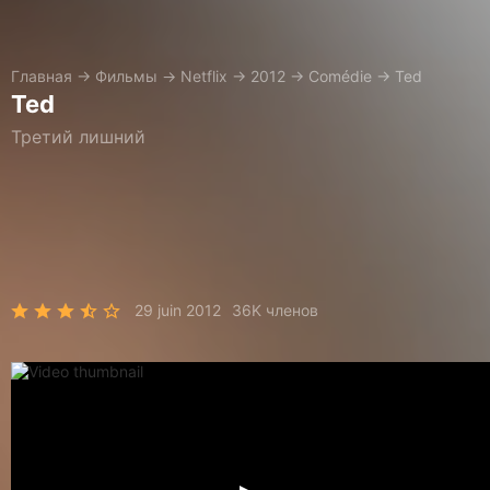
Главная
→
Фильмы
→
Netflix
→
2012
→
Comédie
→
Ted
Ted
Третий лишний
29 juin 2012
36K членов