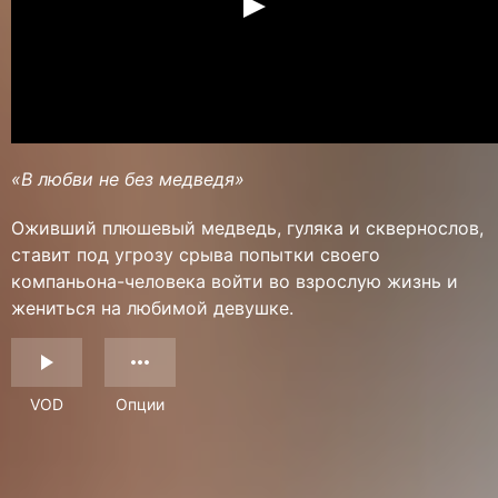
«В любви не без медведя»
Оживший плюшевый медведь, гуляка и сквернослов,
ставит под угрозу срыва попытки своего
компаньона-человека войти во взрослую жизнь и
жениться на любимой девушке.
VOD
Опции