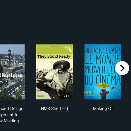
right
Advanced Design Equipment for Blow Molding
HMS Sheffield
Making Of
nced Design
HMS Sheffield
Making Of
ipment for
w Molding