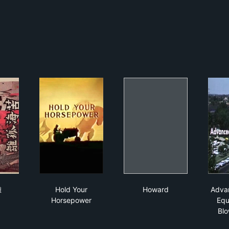
海孤雛
Hold Your Horsepower
Howard
雛
Hold Your
Howard
Adva
Horsepower
Equ
Blo