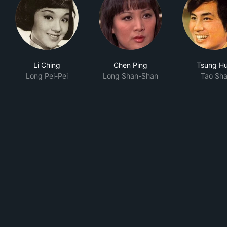
Li Ching
Chen Ping
Tsung H
Long Pei-Pei
Long Shan-Shan
Tao Sh