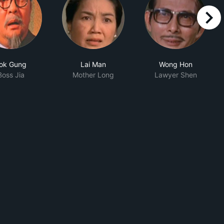
right
ok Gung
Lai Man
Wong Hon
Boss Jia
Mother Long
Lawyer Shen