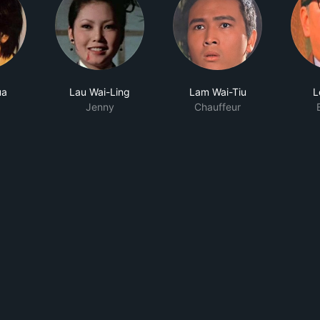
ua
Lau Wai-Ling
Lam Wai-Tiu
L
a
Jenny
Chauffeur