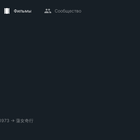
Фильмы
Сообщество
1973
→
蕩女奇行