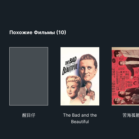
Похожие Фильмы (10)
醒目仔
The Bad and the Beautiful
苦
醒目仔
The Bad and the
苦海孤
Beautiful