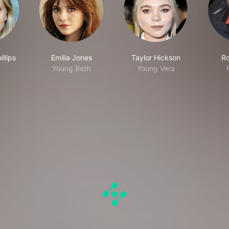
llips
Emilia Jones
Taylor Hickson
Ro
Young Beth
Young Vera