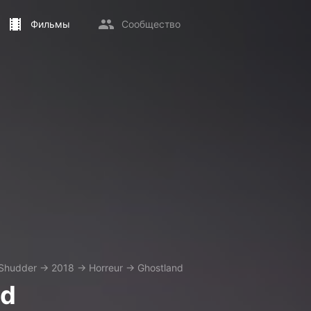
Фильмы
Сообщество
Shudder
→
2018
→
Horreur
→
Ghostland
nd