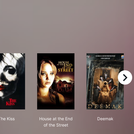
right
The Kiss
House at the End of the Street
Deemak
The Kiss
House at the End
Deemak
of the Street