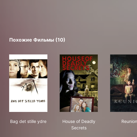
Похожие Фильмы (10)
Bag det stille ydre
House of Deadly Secrets
Reu
Bag det stille ydre
House of Deadly
Reunio
Secrets