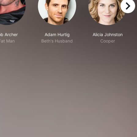
right
b Archer
Adam Hurtig
Alicia Johnston
Fat Man
Beth's Husband
Cooper