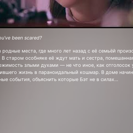
ou’ve been scared?
 родные места, где много лет назад с её семьёй прои
 В старом особняке её ждут мать и сестра, помешанна
ержимость злыми духами — не что иное, как отголосок
тившего жизнь в параноидальный кошмар. В доме начи
ные события, объяснить которые Бэт не в силах…