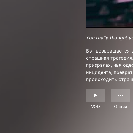
You really thought y
Бэт возвращается в
страшная трагедия.
призраках, чья од
инцидента, превра
происходить стран
VOD
Опции