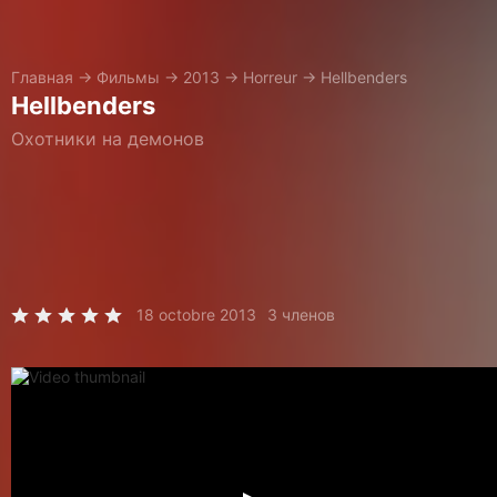
Главная
→
Фильмы
→
2013
→
Horreur
→
Hellbenders
Hellbenders
Охотники на демонов
18 octobre 2013
3 членов