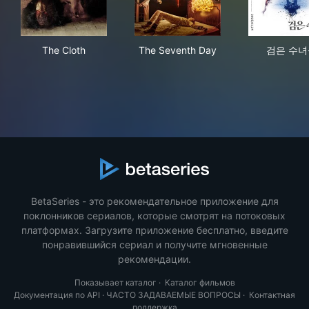
The Cloth
The Seventh Day
검은
The Cloth
The Seventh Day
검은 수녀
BetaSeries - это рекомендательное приложение для
поклонников сериалов, которые смотрят на потоковых
платформах. Загрузите приложение бесплатно, введите
понравившийся сериал и получите мгновенные
рекомендации.
Показывает каталог
·
Каталог фильмов
Документация по API
·
ЧАСТО ЗАДАВАЕМЫЕ ВОПРОСЫ
·
Контактная
поддержка