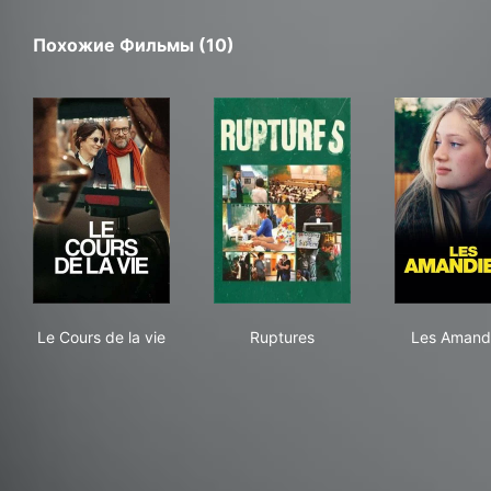
Похожие Фильмы (10)
Le Cours de la vie
Ruptures
Les
Le Cours de la vie
Ruptures
Les Amand