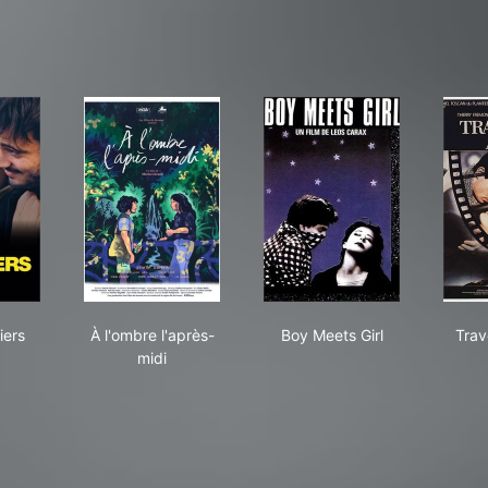
 Amandiers
À l'ombre l'après-midi
Boy Meets Girl
iers
À l'ombre l'après-
Boy Meets Girl
Trav
midi