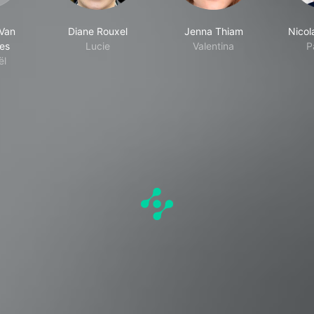
Van
Diane Rouxel
Jenna Thiam
Nicol
es
Lucie
Valentina
P
ël