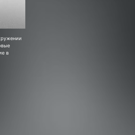
окружении
рвые
ие в