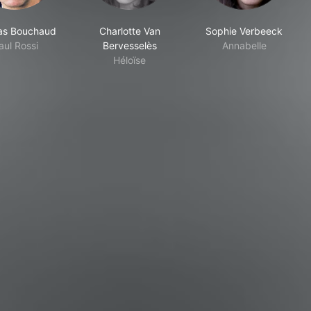
as Bouchaud
Charlotte Van
Sophie Verbeeck
aul Rossi
Bervesselès
Annabelle
Héloïse