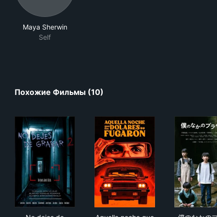
Maya Sherwin
Self
Похожие Фильмы (10)
No dejes de grabar 2
Aquella noche que los dólare
僕