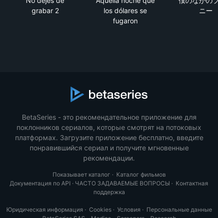
No dejes de
Aquella noche que
僕のなかの
grabar 2
los dólares se
ニー
fugaron
BetaSeries - это рекомендательное приложение для
поклонников сериалов, которые смотрят на потоковых
платформах. Загрузите приложение бесплатно, введите
понравившийся сериал и получите мгновенные
рекомендации.
Показывает каталог
·
Каталог фильмов
Документация по API
·
ЧАСТО ЗАДАВАЕМЫЕ ВОПРОСЫ
·
Контактная
поддержка
Юридическая информация
·
Cookies
·
Условия
·
Персональные данные