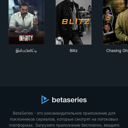
இன்ஃபினிட்டி
Blitz
Cha
இன்ஃபினிட்டி
Blitz
Chasing Gh
BetaSeries - это рекомендательное приложение для
поклонников сериалов, которые смотрят на потоковых
платформах. Загрузите приложение бесплатно, введите