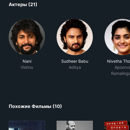
Актеры (21)
Nani
Sudheer Babu
Nivetha Th
Vishnu
Aditya
Apoorv
Ramaling
Похожие Фильмы (10)