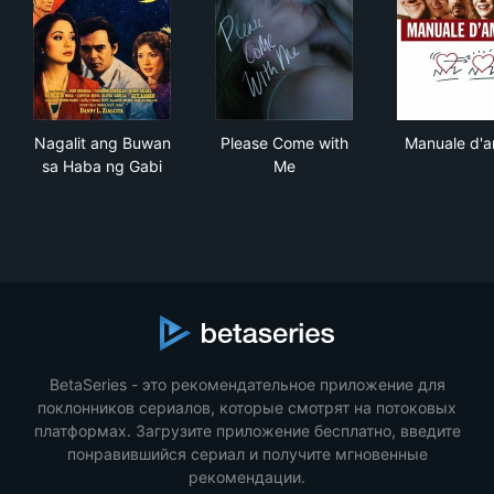
Nagalit ang Buwan sa Haba ng Gabi
Please Come with Me
Man
Nagalit ang Buwan
Please Come with
Manuale d'
sa Haba ng Gabi
Me
BetaSeries - это рекомендательное приложение для
поклонников сериалов, которые смотрят на потоковых
платформах. Загрузите приложение бесплатно, введите
понравившийся сериал и получите мгновенные
рекомендации.