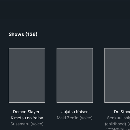
Shows (126)
Demon Slayer: Kimetsu no Yaiba
Jujutsu Kaisen
Dr.
Demon Slayer:
Jujutsu Kaisen
Dr. Ston
Kimetsu no Yaiba
Maki Zen'in (voice)
Senkuu Ishi
Susamaru (voice)
(childhood) (
/ 石神千空（