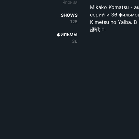
Япония
Mikako Komatsu - а
серий и 36 фильмов
SHOWS
126
Kimetsu no Yaiba. 
廻戦 0.
ФИЛЬМЫ
36