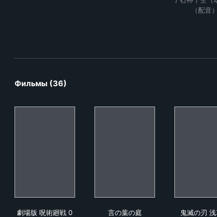
（配音
Фильмы (36)
劇場版 呪術廻戦 0
言の葉の庭
鬼滅
劇場版 呪術廻戦 0
言の葉の庭
鬼滅の刃 浅