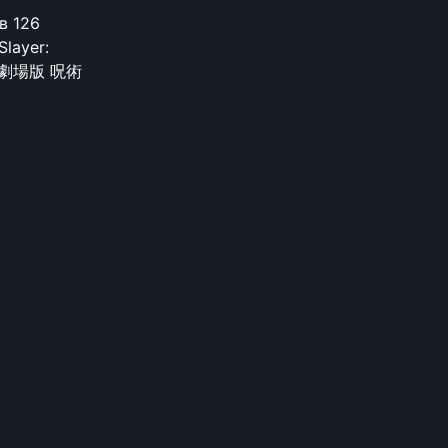
в 126
layer:
ьме 劇場版 呪術