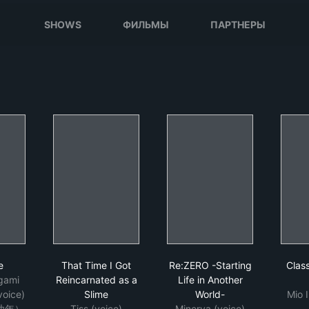
SHOWS
ФИЛЬМЫ
ПАРТНЕРЫ
 Stone
That Time I Got Reincarnated as a Slime
Re:ZERO -Starting Lif
e
That Time I Got
Re:ZERO -Starting
Clas
gami
Reincarnated as a
Life in Another
voice)
Slime
World-
Mio I
幼年）
Tiss (voice)
Minerva (voice)