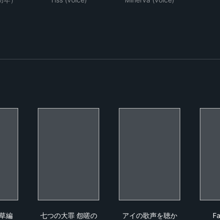
）
の刃 浅草編
七つの大罪 怨嗟のエジンバラ 前編
アイの歌声を聴かせて
草編
七つの大罪 怨嗟の
アイの歌声を聴か
Fa