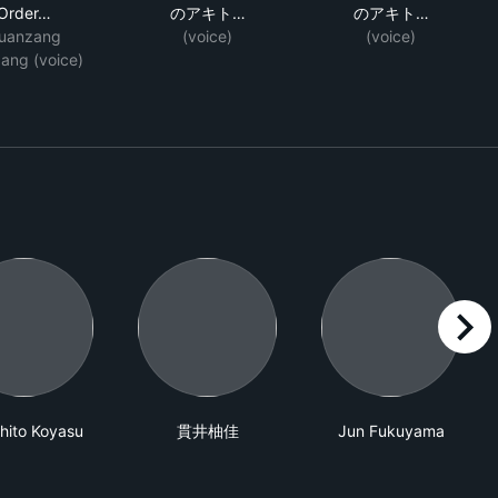
Order…
のアキト…
のアキト…
uanzang
(voice)
(voice)
ang (voice)
right
hito Koyasu
貫井柚佳
Jun Fukuyama