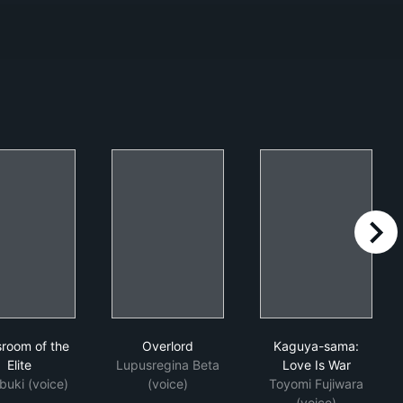
right
e in Another World-
Classroom of the Elite
Overlord
Kaguya-sama: 
sroom of the
Overlord
Kaguya-sama:
Elite
Lupusregina Beta
Love Is War
buki (voice)
(voice)
Toyomi Fujiwara
(voice)