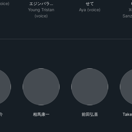
oice)
エジンバラ…
せて
Young Tristan
Aya (voice)
X
(voice)
Sanz
介
相馬康一
前田弘喜
Take