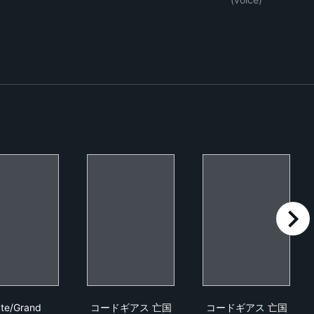
right
Fate/Grand Order -神聖円卓領域キャメロット- 前編 Wandering; Ag
コードギアス 亡国のアキト 第1章「翼竜
コードギアス 
te/Grand
コードギアス 亡国
コードギアス 亡国