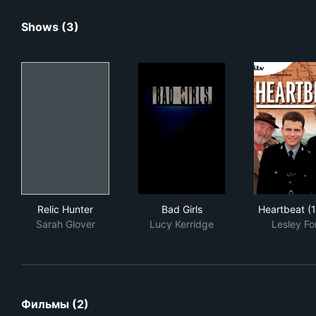
Shows (3)
Relic Hunter
Bad Girls
Hea
Relic Hunter
Bad Girls
Heartbeat (
Sarah Glover
Lucy Kerridge
Lesley Fo
Фильмы (2)