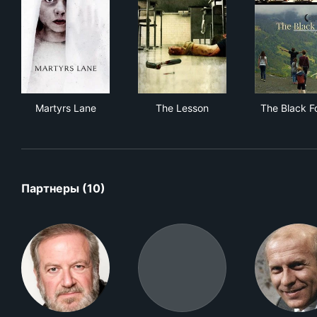
Martyrs Lane
The Lesson
The
Martyrs Lane
The Lesson
The Black F
Партнеры (10)