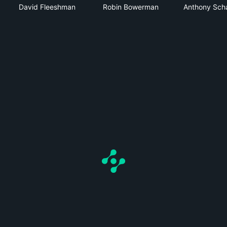
David Fleeshman
Robin Bowerman
Anthony Scha