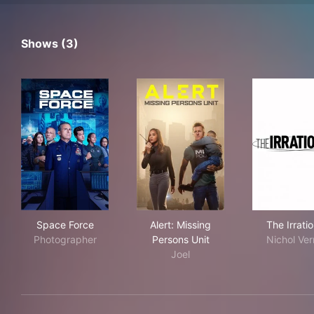
Shows (3)
Space Force
Alert: Missing Persons Unit
The 
Space Force
Alert: Missing
The Irratio
Photographer
Persons Unit
Nichol Ver
Joel