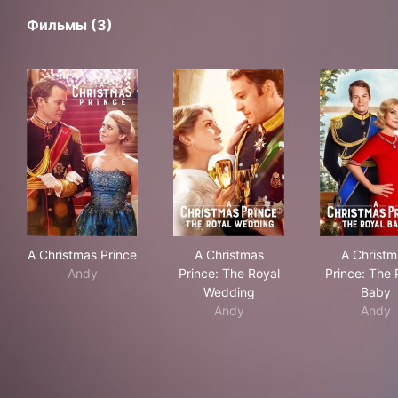
Фильмы (3)
A Christmas Prince
A Christmas Prince: The Roy
A C
A Christmas Prince
A Christmas
A Christm
Andy
Prince: The Royal
Prince: The 
Wedding
Baby
Andy
Andy