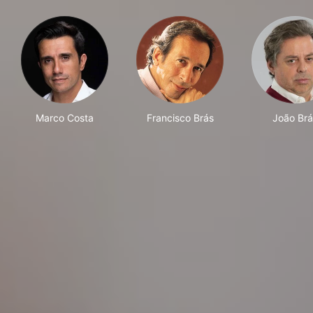
Marco Costa
Francisco Brás
João Brá