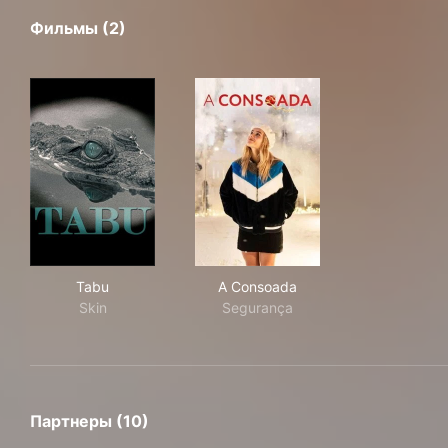
Фильмы (2)
Tabu
A Consoada
Tabu
A Consoada
Skin
Segurança
Партнеры (10)