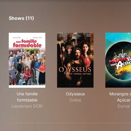
Shows (11)
Une famille formidable
Odysseus
Mor
Une famille
Odysseus
Morangos 
formidable
Dolios
Açúcar
Lieutenant DCRI
Durval