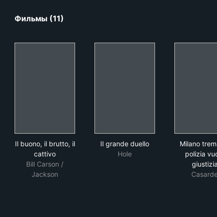
Фильмы (11)
Il buono, il brutto, il cattivo
Il grande duello
Mila
Il buono, il brutto, il
Il grande duello
Milano trem
cattivo
Hole
polizia vu
Bill Carson /
giustizi
Jackson
Casard