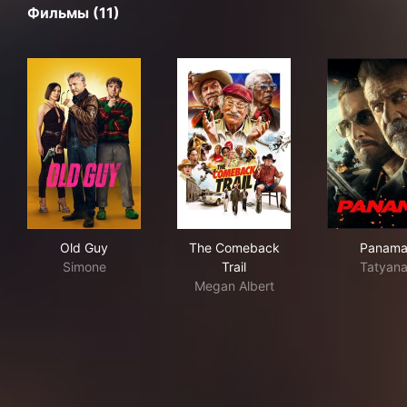
Фильмы (11)
Old Guy
The Comeback Trail
Pan
Old Guy
The Comeback
Panam
Simone
Trail
Tatyan
Megan Albert