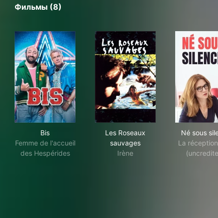
Фильмы (8)
Bis
Les Roseaux sauvages
Né 
Bis
Les Roseaux
Né sous sil
Femme de l'accueil
sauvages
La réception
des Hespérides
Irène
(uncredit