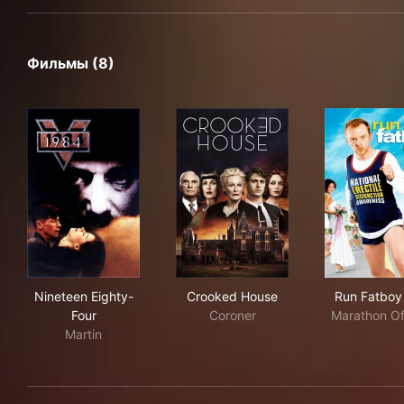
Фильмы (8)
Nineteen Eighty-Four
Crooked House
Run
Nineteen Eighty-
Crooked House
Run Fatboy
Four
Coroner
Marathon Off
Martin