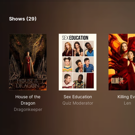
Shows (29)
House of the Dragon
Sex Education
Kill
House of the
Sex Education
Killing E
Dragon
Quiz Moderator
Len
Dragonkeeper