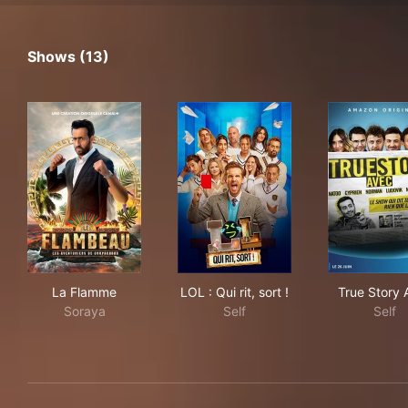
Shows (13)
La Flamme
LOL : Qui rit, sort !
Tru
La Flamme
LOL : Qui rit, sort !
True Story 
Soraya
Self
Self