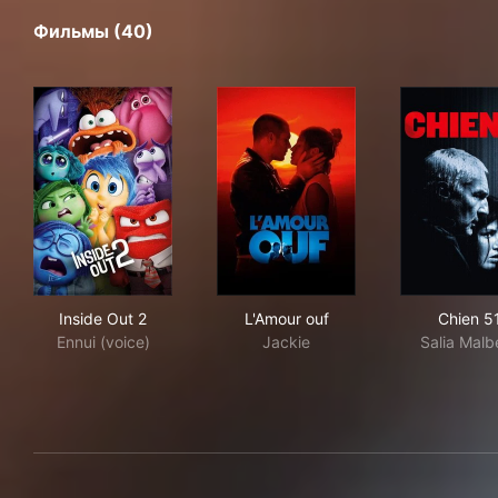
Фильмы (40)
Inside Out 2
L'Amour ouf
Chi
Inside Out 2
L'Amour ouf
Chien 5
Ennui (voice)
Jackie
Salia Malb