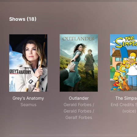
Shows (18)
Grey's Anatomy
Outlander
The
Grey's Anatomy
Outlander
The Simps
Seamus
Gerald Forbes /
End Credits 
Gerald Forbes /
(voice)
Geralf Forbes