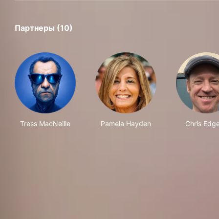
Партнеры (10)
Tress MacNeille
Pamela Hayden
Chris Edge