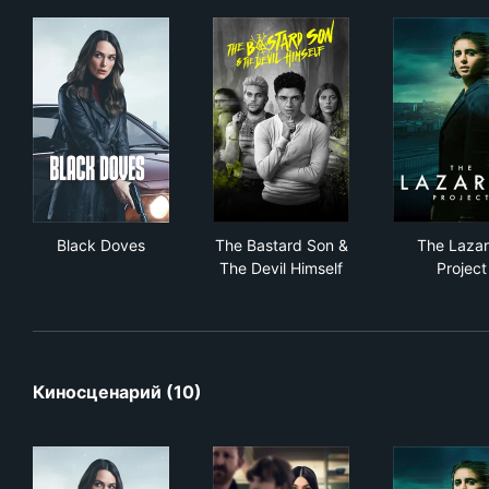
Black Doves
The Bastard Son & The Devil 
The
Black Doves
The Bastard Son &
The Laza
The Devil Himself
Project
Киносценарий (10)