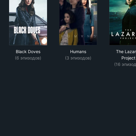
Black Doves
Humans
The
Black Doves
Humans
The Laza
(6 эпизодов)
(3 эпизодов)
Project
(16 эпизод