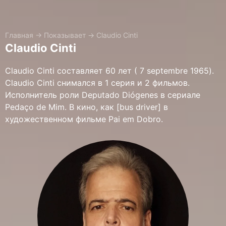
Главная
→
Показывает
→
Claudio Cinti
Claudio Cinti
Claudio Cinti составляет 60 лет ( 7 septembre 1965).
Claudio Cinti снимался в 1 серия и 2 фильмов.
Исполнитель роли Deputado Diógenes в сериале
Pedaço de Mim. В кино, как [bus driver] в
художественном фильме Pai em Dobro.