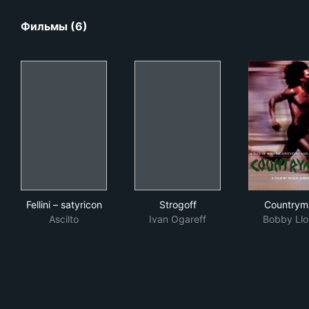
Фильмы (6)
Fellini – satyricon
Strogoff
Cou
Fellini – satyricon
Strogoff
Countrym
Ascilto
Ivan Ogareff
Bobby Ll