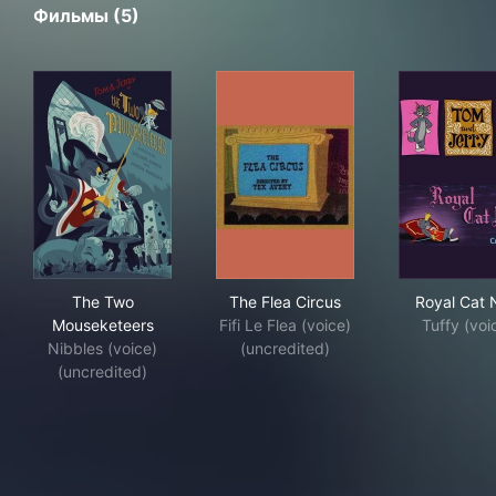
Фильмы (5)
The Two Mouseketeers
The Flea Circus
Roy
The Two
The Flea Circus
Royal Cat
Mouseketeers
Fifi Le Flea (voice)
Tuffy (voi
Nibbles (voice)
(uncredited)
(uncredited)