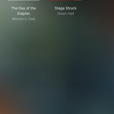
The Day of the Dolphin
Stage Struck
The Day of the
Stage Struck
Dolphin
Gwen Hall
Women's Club