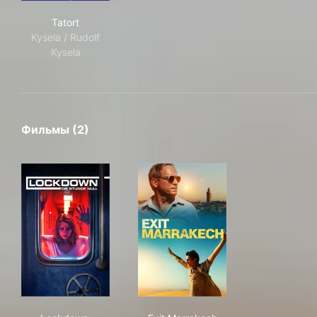
Tatort
Tatort
Kysela / Rudolf
Kysela
Фильмы (2)
Lockdown: Tödliches Erwachen
Exit Marrakech