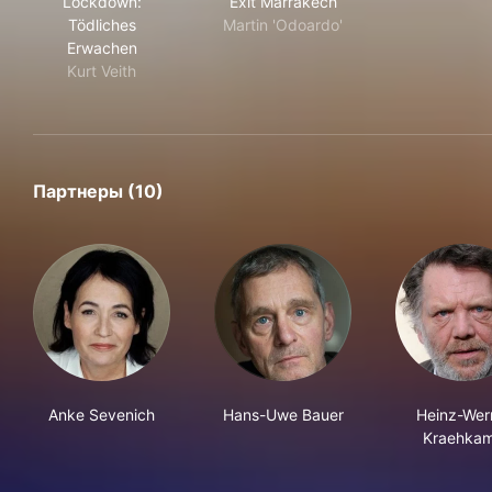
Lockdown:
Exit Marrakech
Tödliches
Martin 'Odoardo'
Erwachen
Kurt Veith
Партнеры (10)
Anke Sevenich
Hans-Uwe Bauer
Heinz-Wer
Kraehka