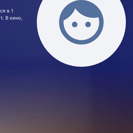
ся в 1
t. В кино,