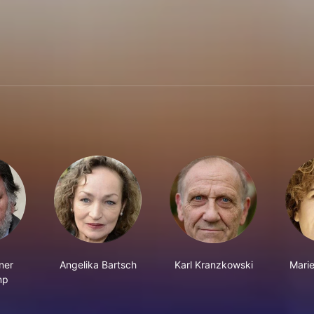
ner
Angelika Bartsch
Karl Kranzkowski
Mari
mp