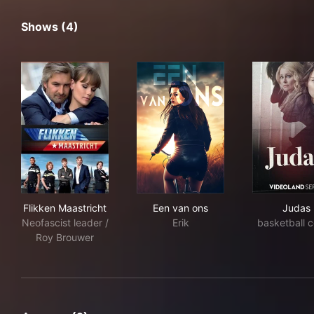
Shows (4)
Flikken Maastricht
Een van ons
Jud
Flikken Maastricht
Een van ons
Judas
Neofascist leader /
Erik
basketball 
Roy Brouwer