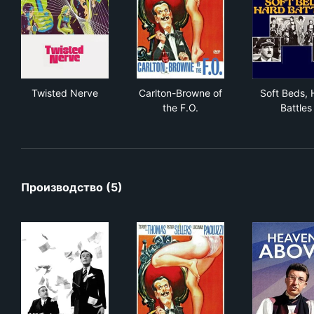
Twisted Nerve
Carlton-Browne of the F.O.
Sof
Twisted Nerve
Carlton-Browne of
Soft Beds, 
the F.O.
Battles
Производство (5)