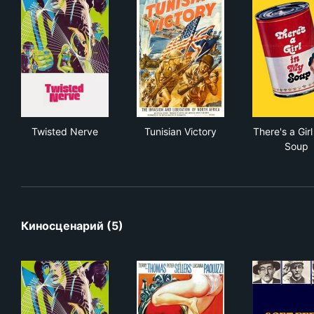
Twisted Nerve
Tunisian Victory
Ther
Twisted Nerve
Tunisian Victory
There's a Girl
Soup
Киносценарий (5)