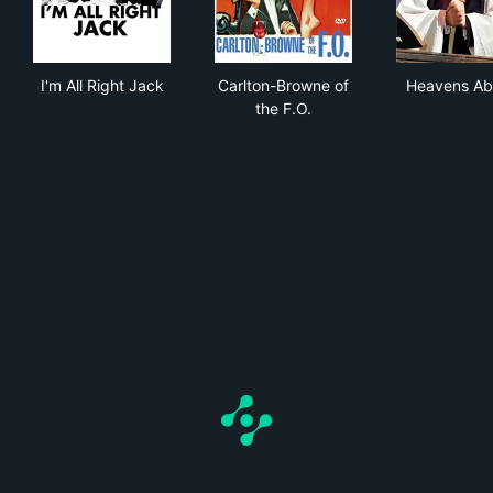
I'm All Right Jack
Carlton-Browne of the F.O.
Hea
I'm All Right Jack
Carlton-Browne of
Heavens Ab
the F.O.