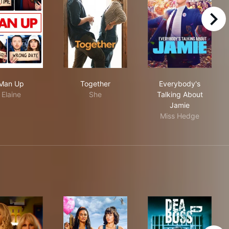
right
Man Up
Together
Everybody's T
Man Up
Together
Everybody's
Elaine
She
Talking About
Jamie
Miss Hedge