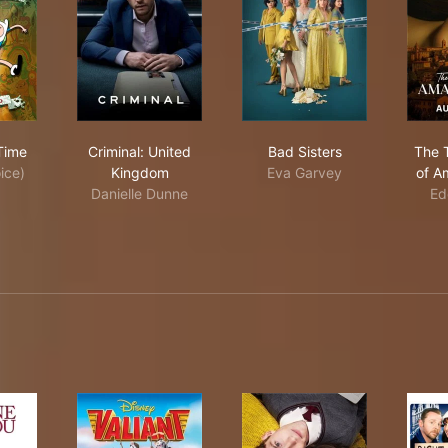
enture Time
Criminal: United Kingdom
Bad Sisters
Time
Criminal: United
Bad Sisters
The 
ice)
Kingdom
Eva Garvey
of A
Danielle Dunne
Ed