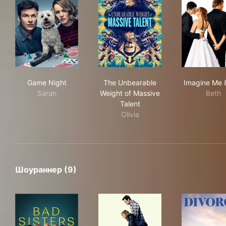
Game Night
The Unbearable Weight of Ma
Ima
Game Night
The Unbearable
Imagine Me 
Sarah
Weight of Massive
Beth
Talent
Olivia
Шоураннер (9)