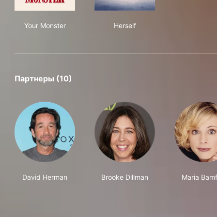
Your Monster
Herself
Your Monster
Herself
Партнеры (10)
David Herman
Brooke Dillman
Maria Bam