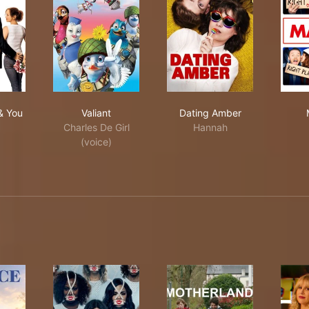
ssive Talent
gine Me & You
Valiant
Dating Amber
& You
Valiant
Dating Amber
Charles De Girl
Hannah
(voice)