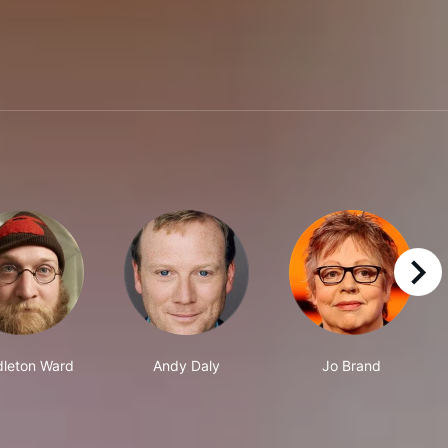
right
leton Ward
Andy Daly
Jo Brand