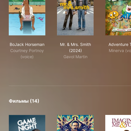
BoJack Horseman
Mr. & Mrs. Smith (2024)
Adv
BoJack Horseman
Mr. & Mrs. Smith
Adventure 
Courtney Portnoy
(2024)
Minerva (vo
(voice)
Gavol Martin
Фильмы (14)