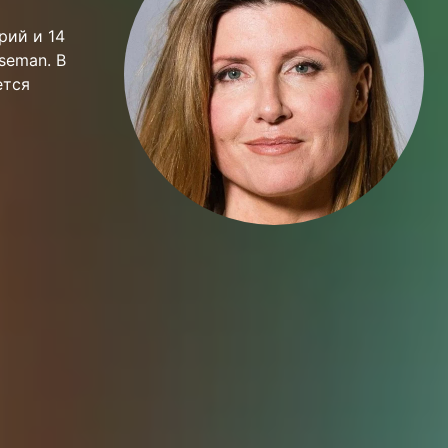
ерий и 14
seman. В
ется