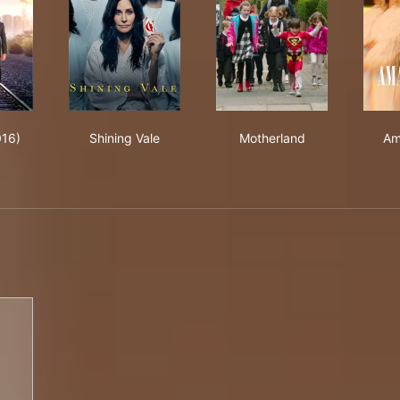
orce (2016)
Shining Vale
Motherland
016)
Shining Vale
Motherland
Am