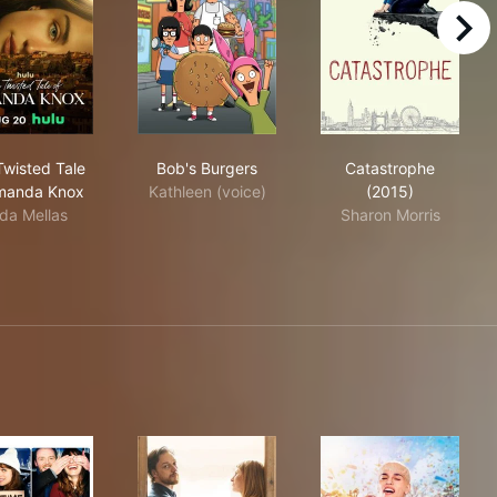
right
The Twisted Tale of Amanda Knox
Bob's Burgers
Catastrophe (
Twisted Tale
Bob's Burgers
Catastrophe
manda Knox
Kathleen (voice)
(2015)
da Mellas
Sharon Morris