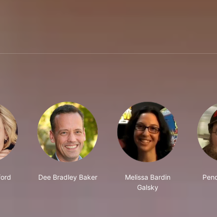
ford
Dee Bradley Baker
Melissa Bardin
Pend
Galsky