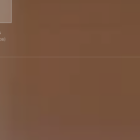
elo's
s
ов)